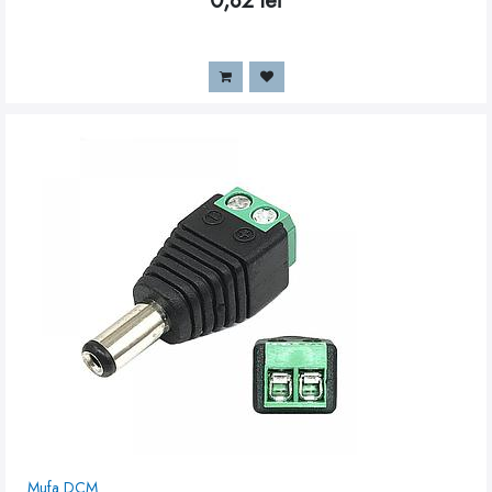
0,82
lei
Mufa DCM