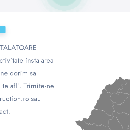
?
NSTALATOARE
tivitate instalarea
 ne dorim sa
te afli! Trimite-ne
ruction.ro sau
act.