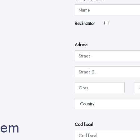
Revânzător
Adresa
pem
Cod fiscal