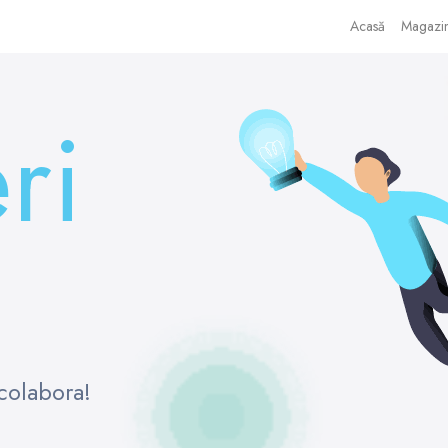
Acasă
Magazi
ri
colabora!