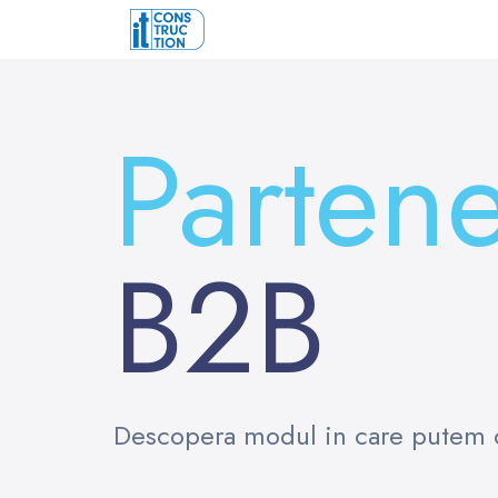
Partene
B2B
Descopera modul in care putem 