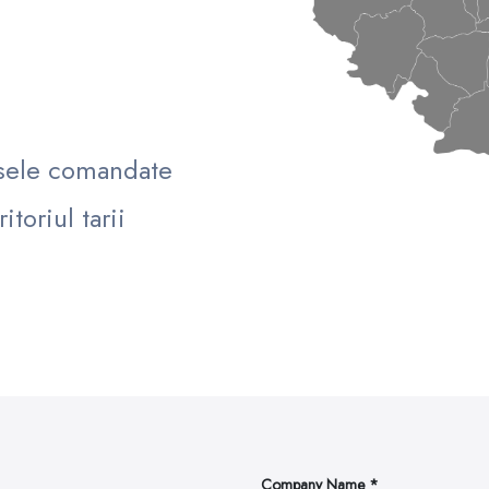
usele comandate
itoriul tarii
Company Name