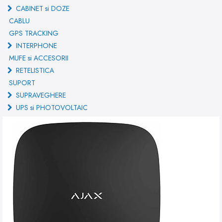
CABINET si DOZE
CABLU
GPS TRACKING
INTERPHONE
MUFE si ACCESORII
RETELISTICA
SUPORT
SUPRAVEGHERE
UPS si PHOTOVOLTAIC