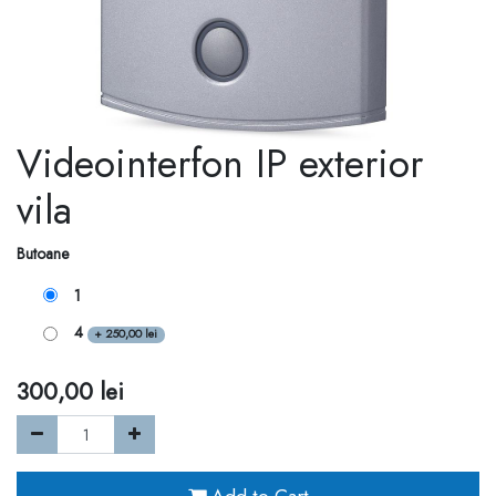
Videointerfon IP exterior
vila
Butoane
1
4
+
250,00
lei
300,00
lei